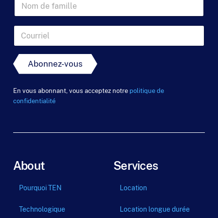
r
o
o
e
m
m
n
d
o
C
e
m
o
f
*
u
a
r
Abonnez-vous
m
r
i
i
l
e
En vous abonnant, vous acceptez notre
politique de
l
l
e
confidentialité
*
*
About
Services
Pourquoi TEN
Location
Technologique
Location longue durée