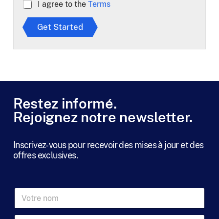
A
I agree to the
Terms
g
r
Get Started
e
e
t
o
T
e
r
m
Restez informé.
s
Rejoignez notre newsletter.
*
Inscrivez-vous pour recevoir des mises à jour et des
offres exclusives.
n
V
o
o
m
t
n
N