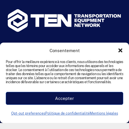
©
2026
TEN (Réseau d’équipement de transport). Tous droits
réservés.
Consentement
Pour offrir la meilleure expérience à nos clients, nous utilisons des technologies
Termes et conditions
Conditions de location
telles que les témoins pour accéder aux informations des appareils et les
stocker. Le consentement à l’utilisation de ces technologies nous permettra de
Politique relative aux cookies (Canada)
traiter des données telles que le comportement de navigation ou les identifiants
uniques sur ce site. L’absence ou le retrait d’un consentement pourrait avoir une
Clause de non-responsabilité
Accessibility
incidence défavorable sur certaines caractéristiques et fonctionnalités.
Déclaration sur l’esclavage moderne
Accepter
Conception et développement par Founding Creative
Opt-out preferences
Politique de confidentialité
Mentions légales