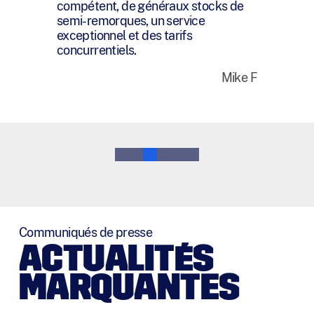
vous, et je tiens à ce que vous sachiez
que j’apprécie sincèrement tout ce
que vous avez fait pour moi au cours
de la dernière année.
Bruce M
0
1
2
3
4
5
Communiqués de presse
ACTUALITÉS
MARQUANTES