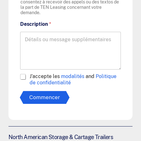
consentez à recevoir des appels ou des textos de
la part de TEN Leasing concernant votre
demande.
Description
*
A
J’accepte les
modalités
and
Politique
g
de confidentialité
r
e
Commencer
e
t
o
T
e
r
m
North American Storage & Cartage Trailers