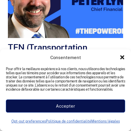
TEN (Transportation
Equipment Network)
Consentement
désigne Peter Lynch au
Pour offrir la meilleure expérience à nos clients, nous utilisons des technologies
poste de chef des finances
telles que les témoins pour accéder aux informations des appareils et les
stocker. Le consentement à l’utilisation de ces technologies nous permettra de
traiter des données telles que le comportement de navigation ou les identifiants
uniques sur ce site. L’absence ou le retrait d’un consentement pourrait avoir une
DUBLIN, Ohio – 16 Octobre, 2025 – TEN
incidence défavorable sur certaines caractéristiques et fonctionnalités.
(Transportation Equipment Network), chef de file
nord-américain dans le domaine de la…
Accepter
Read more
Opt-out preferences
Politique de confidentialité
Mentions légales