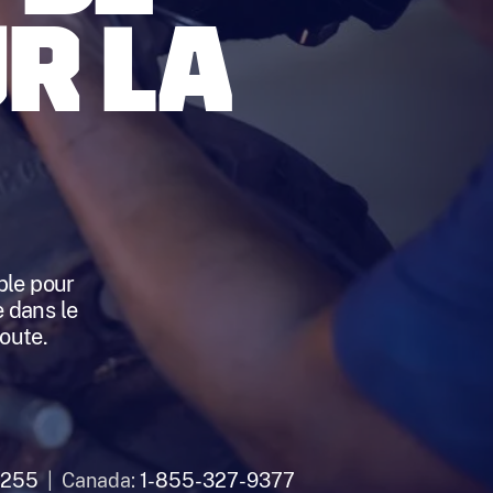
R LA
ble pour
 dans le
route.
4255
| Canada:
1-855-327-9377