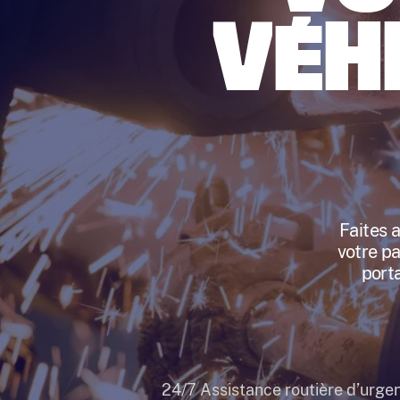
VÉH
Faites 
votre p
porta
24/7 Assistance routière d’urge