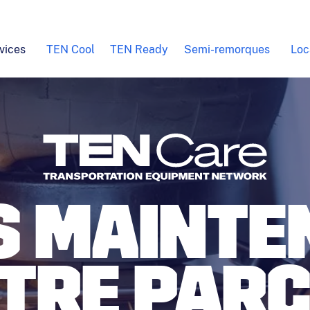
vices
TEN Cool
TEN Ready
Semi-remorques
Loc
S MAINTE
TRE PARC