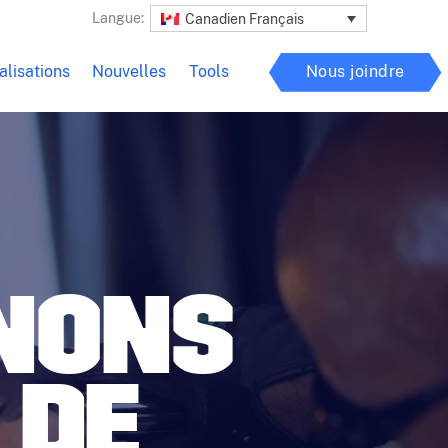
Langue:
Canadien Français
.
alisations
Nouvelles
Tools
Nous joindre
NONS
 DE