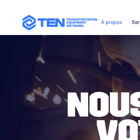
À propos
Ser
NOU
VO